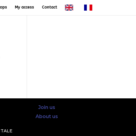
ops
My access
Contact
à
Join us
About us
ITALE