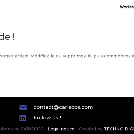
Worksh
de !
remier article. Modifiez-le ou supprimez-le, puis commencez 

contact@cariscos.com

Follow us !
shops by CARISCOS –
Legal notice
– Created by
TECHNO DIG